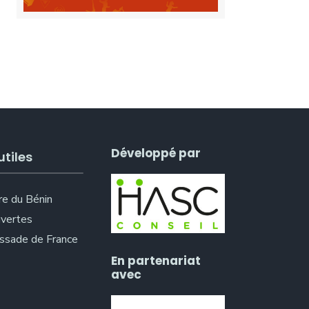
Développé par
utiles
re du Bénin
vertes
sade de France
En partenariat
avec