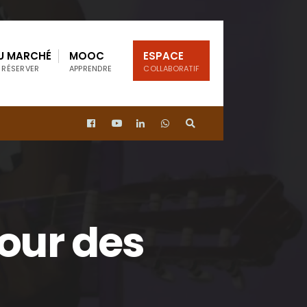
U MARCHÉ
MOOC
ESPACE
 RÉSERVER
APPRENDRE
COLLABORATIF
four des