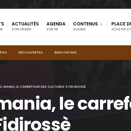
TS
ACTUALITÉS
AGENDA
CONTENUS
PLACE D
IR
S’INFORMER
SORTIR
GLANER
ACHETER ET
OPOS
DÉCOUVERTES
RENCONTRES
 MANIA, LE CARREFOUR DES CULTURES À FIDJROSSÈ
mania, le carre
Fidjrossè