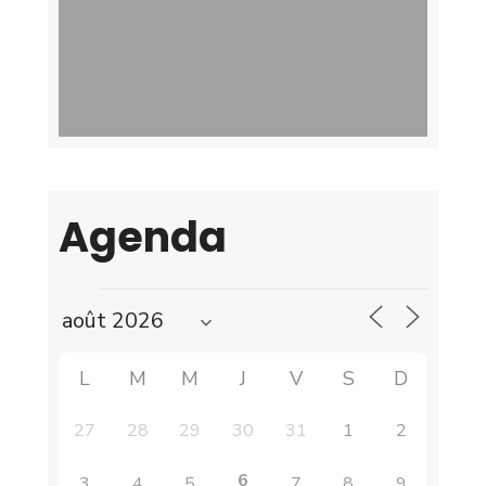
Agenda
L
M
M
J
V
S
D
27
28
29
30
31
1
2
6
3
4
5
7
8
9