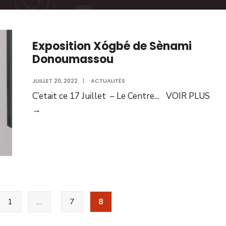
Exposition Xógbé de Sènami
Donoumassou
JUILLET 20, 2022
|
ACTUALITÉS
C’etait ce 17 Juillet – Le Centre
...
VOIR PLUS
→
1
…
7
8