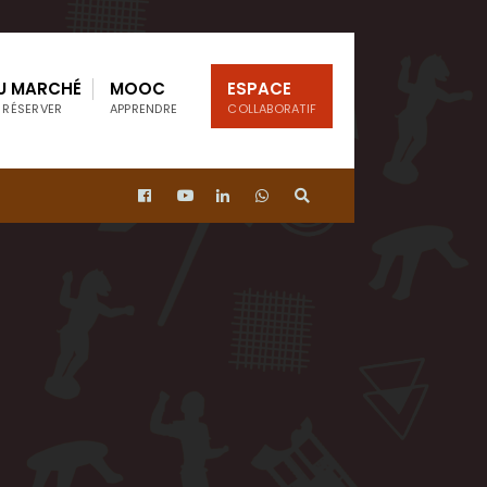
U MARCHÉ
MOOC
ESPACE
 RÉSERVER
APPRENDRE
COLLABORATIF