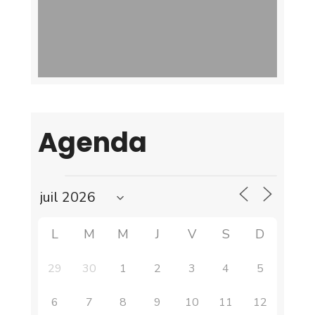
Agenda
L
M
M
J
V
S
D
29
30
1
2
3
4
5
6
7
8
9
10
11
12