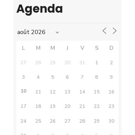
Agenda
L
M
M
J
V
S
D
27
28
29
30
31
1
2
3
4
5
6
7
8
9
10
11
12
13
14
15
16
17
18
19
20
21
22
23
24
25
26
27
28
29
30