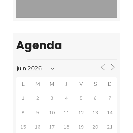
Agenda
L
M
M
J
V
S
D
1
2
3
4
5
6
7
8
9
10
11
12
13
14
15
16
17
18
19
20
21