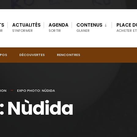
TS
ACTUALITÉS
AGENDA
CONTENUS
PLACE D
IR
S’INFORMER
SORTIR
GLANER
ACHETER ET
OPOS
DÉCOUVERTES
RENCONTRES
TION
EXPO PHOTO: NÙDIDA
: Nùdida