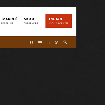
U MARCHÉ
MOOC
ESPACE
 RÉSERVER
APPRENDRE
COLLABORATIF