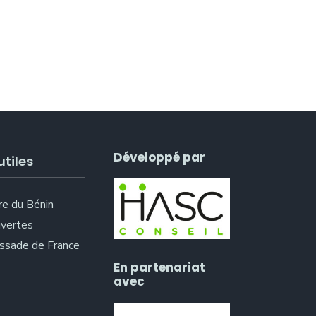
Développé par
utiles
re du Bénin
vertes
sade de France
En partenariat
avec