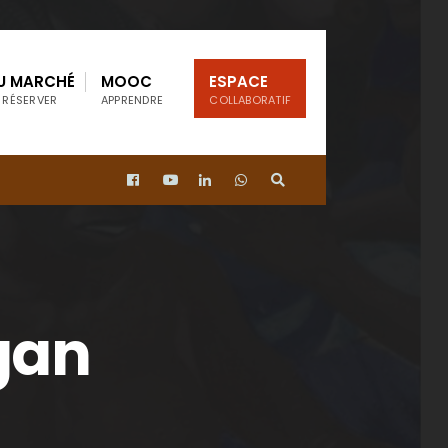
U MARCHÉ
MOOC
ESPACE
 RÉSERVER
APPRENDRE
COLLABORATIF
ogan