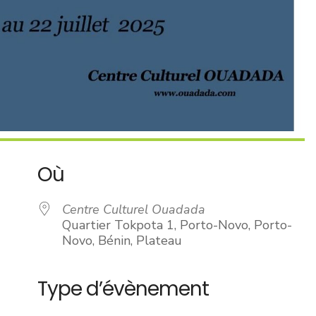
Où
Centre Culturel Ouadada
Quartier Tokpota 1, Porto-Novo, Porto-
Novo, Bénin, Plateau
Type d’évènement
drier Google
iCalendar