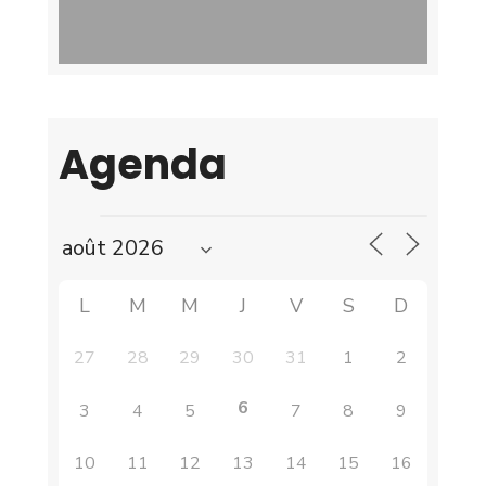
Agenda
L
M
M
J
V
S
D
27
28
29
30
31
1
2
6
3
4
5
7
8
9
10
11
12
13
14
15
16