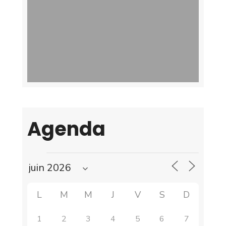
Agenda
L
M
M
J
V
S
D
1
2
3
4
5
6
7