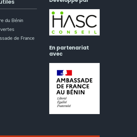
Développé par
utiles
re du Bénin
vertes
sade de France
En partenariat
avec