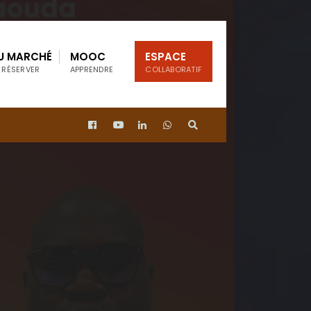
U MARCHÉ
MOOC
ESPACE
 RÉSERVER
APPRENDRE
COLLABORATIF