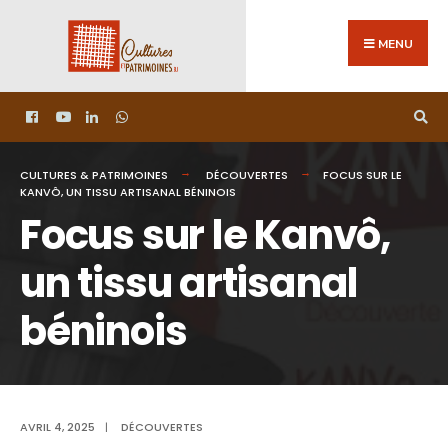
MENU
CULTURES & PATRIMOINES
DÉCOUVERTES
FOCUS SUR LE
KANVÔ, UN TISSU ARTISANAL BÉNINOIS
Focus sur le Kanvô,
un tissu artisanal
béninois
AVRIL 4, 2025
|
DÉCOUVERTES