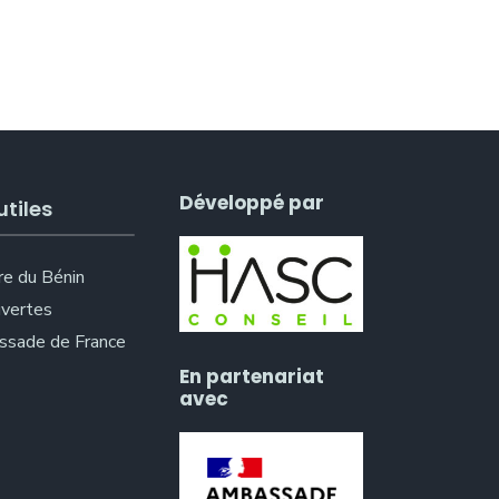
Développé par
utiles
re du Bénin
vertes
sade de France
En partenariat
avec