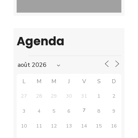
Agenda
L
M
M
J
V
S
D
27
28
29
30
31
1
2
7
3
4
5
6
8
9
10
11
12
13
14
15
16