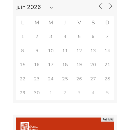
L
M
M
J
V
S
D
1
2
3
4
5
6
7
8
9
10
11
12
13
14
15
16
17
18
19
20
21
22
23
24
25
26
27
28
29
30
1
2
3
4
5