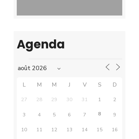
Agenda
L
M
M
J
V
S
D
27
28
29
30
31
1
2
8
3
4
5
6
7
9
10
11
12
13
14
15
16