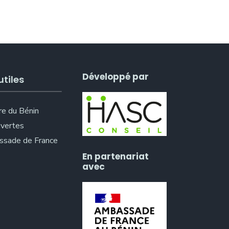
Développé par
utiles
re du Bénin
vertes
sade de France
En partenariat
avec