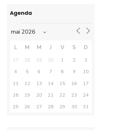
Agenda
L
M
M
J
V
S
D
27
28
29
30
1
2
3
4
5
6
7
8
9
10
11
12
13
14
15
16
17
18
19
20
21
22
23
24
25
26
27
28
29
30
31