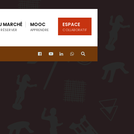
U MARCHÉ
MOOC
ESPACE
 RÉSERVER
APPRENDRE
COLLABORATIF