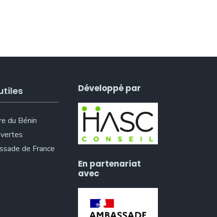
Développé par
utiles
re du Bénin
vertes
sade de France
En partenariat
avec