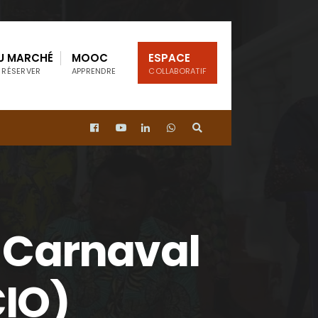
U MARCHÉ
MOOC
ESPACE
 RÉSERVER
APPRENDRE
COLLABORATIF
e Carnaval
CIO)