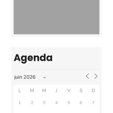
Agenda
L
M
M
J
V
S
D
1
2
3
4
5
6
7