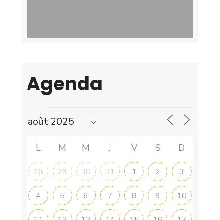
Agenda
L
M
M
J
V
S
D
28
29
30
31
1
2
3
4
5
6
7
8
9
10
11
12
13
14
15
16
17