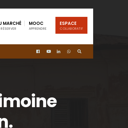
U MARCHÉ
MOOC
ESPACE
 RÉSERVER
APPRENDRE
COLLABORATIF
rimoine
n.