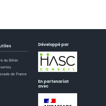
Développé par
utiles
re du Bénin
vertes
sade de France
En partenariat
avec