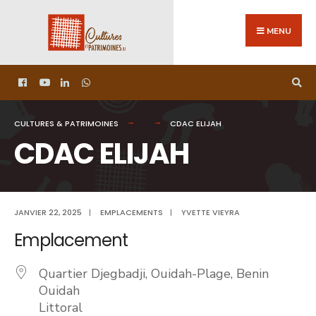
MENU
CULTURES & PATRIMOINES
CDAC ELIJAH
CDAC ELIJAH
JANVIER 22, 2025
|
EMPLACEMENTS
|
YVETTE VIEYRA
Emplacement
Quartier Djegbadji, Ouidah-Plage, Benin
Ouidah
Littoral