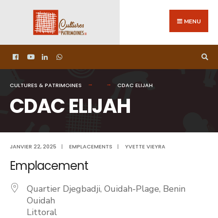
MENU
CULTURES & PATRIMOINES
CDAC ELIJAH
CDAC ELIJAH
JANVIER 22, 2025
|
EMPLACEMENTS
|
YVETTE VIEYRA
Emplacement
Quartier Djegbadji, Ouidah-Plage, Benin
Ouidah
Littoral