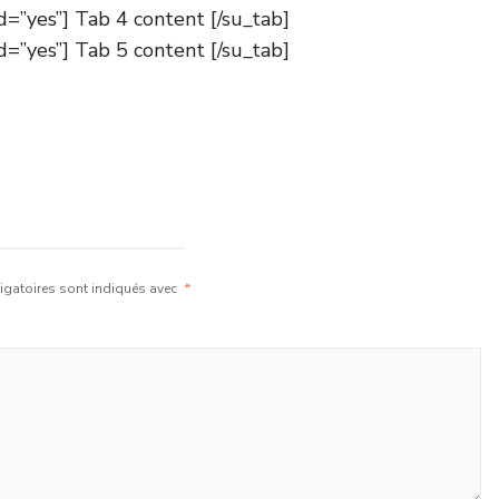
d=”yes”] Tab 4 content [/su_tab]
d=”yes”] Tab 5 content [/su_tab]
gatoires sont indiqués avec
*