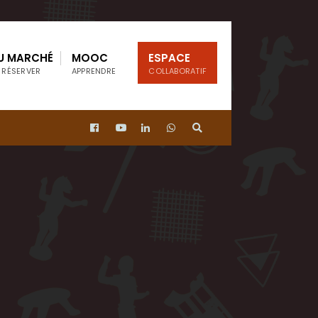
U MARCHÉ
MOOC
ESPACE
 RÉSERVER
APPRENDRE
COLLABORATIF