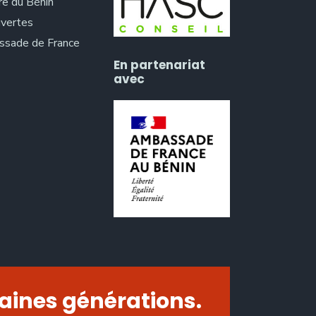
re du Bénin
vertes
sade de France
En partenariat
avec
aines générations.