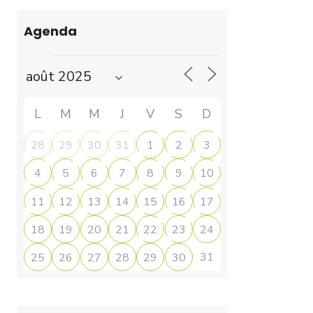
Agenda
L
M
M
J
V
S
D
28
29
30
31
1
2
3
4
5
6
7
8
9
10
11
12
13
14
15
16
17
18
19
20
21
22
23
24
31
25
26
27
28
29
30