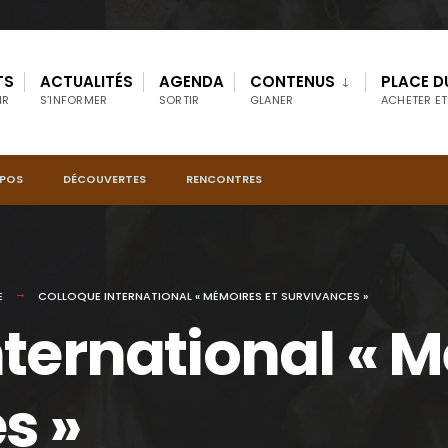
TS
ACTUALITÉS
AGENDA
CONTENUS
PLACE D
IR
S’INFORMER
SORTIR
GLANER
ACHETER ET
OPOS
DÉCOUVERTES
RENCONTRES
E
COLLOQUE INTERNATIONAL « MÉMOIRES ET SURVIVANCES »
nternational « 
s »