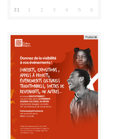
31
1
2
3
4
5
6
Office 365
Outlook Live