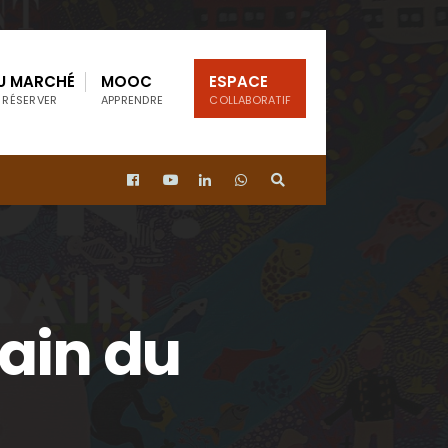
U MARCHÉ
MOOC
ESPACE
 RÉSERVER
APPRENDRE
COLLABORATIF
ain du