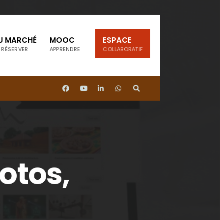
U MARCHÉ
MOOC
ESPACE
 RÉSERVER
APPRENDRE
COLLABORATIF
otos,