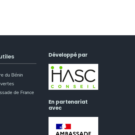
Développé par
utiles
re du Bénin
vertes
sade de France
En partenariat
avec