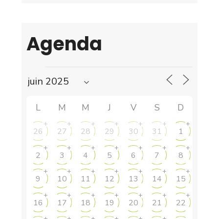
Agenda
L
M
M
J
V
S
D
+
+
+
+
+
+
+
26
27
28
29
30
31
1
+
+
+
+
+
+
+
2
3
4
5
6
7
8
+
+
+
+
+
+
+
9
10
11
12
13
14
15
+
+
+
+
+
+
+
16
17
18
19
20
21
22
+
+
+
+
+
+